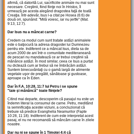
afirmă, că datorită Lui, sacrificiile animale nu mai sunt
necesare. Creştinii, fiind fiinţe noi în Hristos, îl
urmează pe acesta alegând dragostea faţă de toată
Creaţia. Într-adevăr, Isus l-a citat pe Hosea (6:6) de
două ori, spunând: "Milă voiesc, iar nu jertfe" (Mat.
9:13, 12:7).
Dar Isus nu a mâncat carne?
Credem ca modul cum sunt tratate astăzi animalele
este o batjocură la adresa dragostei lui Dumnezeu
pentru ele. Indiferent ce a mâncat Isus, dieta sa de
acum 2000 de ani într-o comunitate mediteraneană
de pescari nu mandatează ce ar trebui creştinii să
mănânce astăzi. În mod similar, ceea ce Isus a purtat
nu dictează cum ar trebui să ne îmbrăcăm astăzi.
Suntem binecuvântaţi cu o gamă largă de alimente
vegetale uşor de pregătit, sănătoase şi gustoase,
aproape ca în Eden.
Dar în F.A. 10:28, 11:7 lui Petru i se spune
"taie şi mănâncă" toate fiinţele?
Citind mai departe, descoperim că pasajul nu este un
îndemn literal la consumul de carne. Petru, meditând
la semnificaţia acestei viziuni, a concluzionat că
trebuie să predice Evanghelia Neamurilor (Fapte
10:28, 11:18). Indiferent de cum este interpretat acest
pasaj, el nu ne recomandă să mâncăm carne în zilele
noastre.
Dar nu ni se spune în 1 Timotei 4:4 că