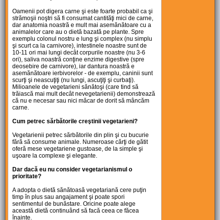
Oamenii pot digera carne şi este foarte probabil ca şi
strămoşii noştri să fi consumat cantităţi mici de carne,
dar anatomia noastră e mult mai asemănătoare cu a
animalelor care au o dietă bazată pe plante. Spre
exemplu colonul nostru e lung şi complex (nu simplu
şi scurt ca la carnivore), intestinele noastre sunt de
10-11 ori mai lungi decât corpurile noastre (nu 3-6
ori), saliva noastră conţine enzime digestive (spre
deosebire de carnivore), iar dantura noastră e
asemănătoare ierbivorelor - de exemplu, caninii sunt
scurţi şi neascuţiţi (nu lungi, ascuţiţi şi curbaţi).
Milioanele de vegetarieni sănătoşi (care tind să
trăiască mai mult decât nevegetarienii) demonstrează
că nu e necesar sau nici măcar de dorit să mâncăm
carne.
Cum petrec sărbătorile creştinii vegetarieni?
Vegetarienii petrec sărbătorile din plin şi cu bucurie
fără să consume animale. Numeroase cărţi de gătit
oferă mese vegetariene gustoase, de la simple şi
uşoare la complexe şi elegante.
Dar dacă eu nu consider vegetarianismul o
prioritate?
A adopta o dietă sănătoasă vegetariană cere puţin
timp în plus sau angajament şi poate spori
sentimentul de bunăstare. Oricine poate alege
această dietă continuând să facă ceea ce făcea
înainte.