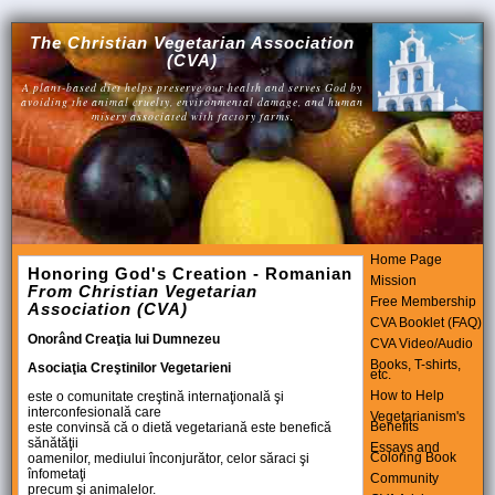
The Christian Vegetarian Association
(CVA)
A plant-based diet helps preserve our health and serves God by
avoiding the animal cruelty, environmental damage, and human
misery associated with factory farms.
Home Page
Honoring God's Creation - Romanian
Mission
From Christian Vegetarian
Free Membership
Association (CVA)
CVA Booklet (FAQ)
Onorând Creaţia lui Dumnezeu
CVA Video/Audio
Books, T-shirts,
Asociaţia Creştinilor Vegetarieni
etc.
How to Help
este o comunitate creştină internaţională şi
interconfesională care
Vegetarianism's
Benefits
este convinsă că o dietă vegetariană este benefică
sănătăţii
Essays and
Coloring Book
oamenilor, mediului înconjurător, celor săraci şi
înfometaţi
Community
precum şi animalelor.