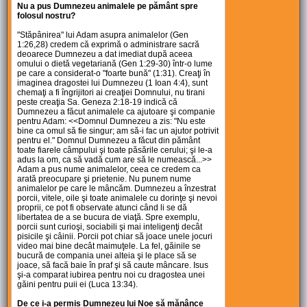
Nu a pus Dumnezeu animalele pe pământ spre
folosul nostru?
"Stăpânirea" lui Adam asupra animalelor (Gen
1:26,28) credem că exprimă o administrare sacră
deoarece Dumnezeu a dat imediat după aceea
omului o dietă vegetariană (Gen 1:29-30) într-o lume
pe care a considerat-o "foarte bună" (1:31). Creaţi în
imaginea dragostei lui Dumnezeu (1 Ioan 4:4), sunt
chemaţi a fi îngrijitori ai creaţiei Domnului, nu tirani
peste creaţia Sa. Geneza 2:18-19 indică că
Dumnezeu a făcut animalele ca ajutoare şi companie
pentru Adam: <<Domnul Dumnezeu a zis: "Nu este
bine ca omul să fie singur; am să-i fac un ajutor potrivit
pentru el." Domnul Dumnezeu a făcut din pământ
toate fiarele câmpului şi toate păsările cerului; şi le-a
adus la om, ca să vadă cum are să le numească...>>
Adam a pus nume animalelor, ceea ce credem ca
arată preocupare şi prietenie. Nu punem nume
animalelor pe care le mâncăm. Dumnezeu a înzestrat
porcii, vitele, oile şi toate animalele cu dorinţe şi nevoi
proprii, ce pot fi observate atunci când li se dă
libertatea de a se bucura de viaţă. Spre exemplu,
porcii sunt curioşi, sociabili şi mai inteligenţi decât
pisicile şi câinii. Porcii pot chiar să joace unele jocuri
video mai bine decât maimuţele. La fel, găinile se
bucură de compania unei alteia şi le place să se
joace, să facă baie în praf şi să caute mâncare. Isus
şi-a comparat iubirea pentru noi cu dragostea unei
găini pentru puii ei (Luca 13:34).
De ce i-a permis Dumnezeu lui Noe să mănânce