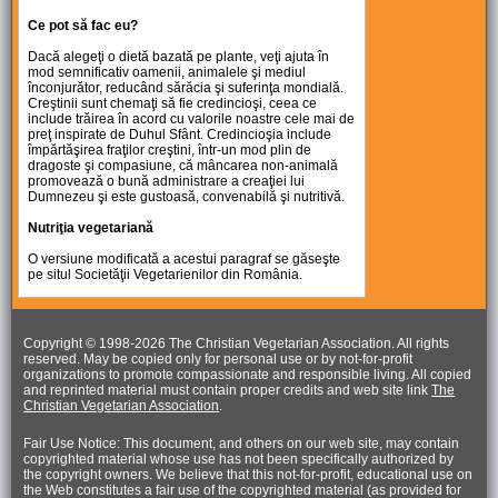
Ce pot să fac eu?
Dacă alegeţi o dietă bazată pe plante, veţi ajuta în
mod semnificativ oamenii, animalele şi mediul
înconjurător, reducând sărăcia şi suferinţa mondială.
Creştinii sunt chemaţi să fie credincioşi, ceea ce
include trăirea în acord cu valorile noastre cele mai de
preţ inspirate de Duhul Sfânt. Credincioşia include
împărtăşirea fraţilor creştini, într-un mod plin de
dragoste şi compasiune, că mâncarea non-animală
promovează o bună administrare a creaţiei lui
Dumnezeu şi este gustoasă, convenabilă şi nutritivă.
Nutriţia vegetariană
O versiune modificată a acestui paragraf se găseşte
pe situl Societăţii Vegetarienilor din România.
Copyright © 1998-
2026 The Christian Vegetarian Association. All rights
reserved. May be copied only for personal use or by not-for-profit
organizations to promote compassionate and responsible living. All copied
and reprinted material must contain proper credits and web site link
The
Christian Vegetarian Association
.
Fair Use Notice: This document, and others on our web site, may contain
copyrighted material whose use has not been specifically authorized by
the copyright owners. We believe that this not-for-profit, educational use on
the Web constitutes a fair use of the copyrighted material (as provided for