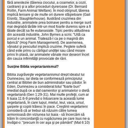
fără anestezie (tăierea ciocului, a coarnelor, a cozii,
castrare) şi a altor proceduri dureroase (Dr. Bernard
Rollin, Farm Animal Welfare). În mod obişnuit, tăierea
implică teroare şi de multe ori durere sfâşietoare (Gail
Eisnitz, Slaughterhouse). Ilustrând cruzimea din
industrie, animalele prea bolnave pentru a merge sunt
mai degrabă târâte intr-un mod foarte dureros spre a fi
tăiate decât sa fie eutanasiate. Tipic pentru atitudinea
din această industrie, John Byrnes a scris: "Uită ca
porcul e un animal. Tratează-l ca pe o maşină din
fabrică" (Hog Farm Management). De asemenea,
vânatul şi pescuitul implică cruzime. Peştele suferă
când este prins cu cârligul undiţei sau când moare
prins în plasă, iar animalele vânate mor deseori încet
din cauza infirmităţii provocate de răni.
Susţine Biblia vegetarianismul?
Biblia zugrăveşte vegetarianismul drept idealul lui
Dumnezeu, iar dieta se conformează principiului
central al Bibliei de bun administrator sau păstor. În
Eden, Dumnezeu a considerat totul "foarte bun"
imediat după ce a dat oamenilor şi animalelor o dietă
vegetariană (Gen 1:29-31). Mai multe profeţii, cum ar
fi Isaia 11:6-9 prevăd o întoarcere la această lume
vegetariană, în care lupul, mielul, leul, vaca, ursul,
şarpele şi copiii trăiesc în pace. Creştinii vegetarieni
consideră că ar trebui să năzuim către lumea
armonioasă din viziunea lui Isaia - să încercăm să
trăim în concordanţă cu rugăciunea pe care Isus ne-a
învăţat-o: "precum în cer aşa şi pe pământ" (Mat 6:10)