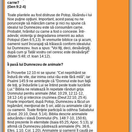
carne?
(Gen 9:2-4)
Toate plantele au fost distruse de Potop, lăsându-i lui
Noe puţine opţiuni. Important, acest pasaj nu ne
porunceşte să mâncăm carne şi nici nu spune că
idealul lui Dumnezeu este să consumăm carne.
Probabil, hrănitul cu carne a fost o concesie. Într-
adevăr, violenţa şi degradarea omenirii au adus
Potopul (Gen 6:5,13). În vremurile biblice ca şi acum,
oamenii sunt încurajaţi să trăiască conform idealului
lui Dumnezeu. Isus a spus: "Voi fiţi, deci, desăvârşiţi,
după cum şi Tatăl vostru cel ceresc este desăvârşit"
(Matei 5:48; cf. Ioan 14:12).
Îi pasă lui Dumnezeu de animale?
În Proverbe 12:10 ni se spune: "Cel neprihănit se
îndură de vite, dar inima celui rău este fără milă", iar
Psalmi 145:9 ne aminteşte că "Domnul este bun faţă
de toţi, şi îndurările Lui se întind peste toate lucrările
Lui." Biblia ne relatează în repetate rânduri grija
Domnului pentru animale (Mat. 10:29, 12:11-12,
18:12-14) şi interzice cruzimea (Deut 22:10, 25:4).
Foarte important, după Potop, Dumnezeu a făcut un
legământ, menţionat de 5 ori, atât cu animalele cât şi
cu oamenii. Toate fiinţele participă la odihna Sabatului
(Exod. 20:10, Deut. 5:14). Biblia descrie animalele
aducându-i slavă Domnului (Ps. 148:7-10, 150:6),
fiind prezente în eternitate (Isaia 65:25; Apoc. 5:13), şi
afirmă că Dumnezeu păstrează animalele (Ps. 36:6,
Efes. 1:10, Col. 1:20). Animalele şi oamenii îl caută pe