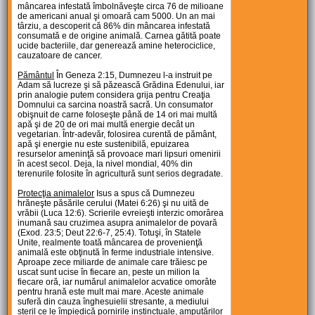
mâncarea infestată îmbolnăveşte circa 76 de milioane
de americani anual şi omoară cam 5000. Un an mai
târziu, a descoperit că 86% din mâncarea infestată
consumată e de origine animală. Carnea gătită poate
ucide bacteriile, dar generează amine heterociclice,
cauzatoare de cancer.
Pământul
În Geneza 2:15, Dumnezeu l-a instruit pe
Adam să lucreze şi să păzească Grădina Edenului, iar
prin analogie putem considera grija pentru Creaţia
Domnului ca sarcina noastră sacră. Un consumator
obişnuit de carne foloseşte până de 14 ori mai multă
apă şi de 20 de ori mai multă energie decât un
vegetarian. Într-adevăr, folosirea curentă de pământ,
apă şi energie nu este sustenibilă, epuizarea
resurselor ameninţă să provoace mari lipsuri omenirii
în acest secol. Deja, la nivel mondial, 40% din
terenurile folosite în agricultură sunt serios degradate.
Protecţia animalelor
Isus a spus că Dumnezeu
hrăneşte păsările cerului (Matei 6:26) şi nu uită de
vrăbii (Luca 12:6). Scrierile evreieşti interzic omorârea
inumană sau cruzimea asupra animalelor de povară
(Exod. 23:5; Deut 22:6-7, 25:4). Totuşi, în Statele
Unite, realmente toată mâncarea de provenienţă
animală este obţinută în ferme industriale intensive.
Aproape zece miliarde de animale care trăiesc pe
uscat sunt ucise în fiecare an, peste un milion la
fiecare oră, iar numărul animalelor acvatice omorâte
pentru hrană este mult mai mare. Aceste animale
suferă din cauza înghesuielii stresante, a mediului
steril ce le împiedică pornirile instinctuale, amputărilor