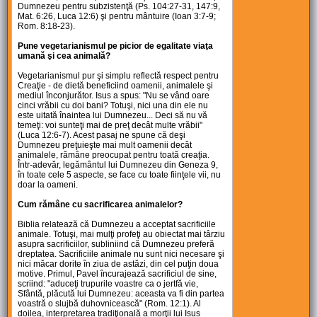
Dumnezeu pentru subzistenţă (Ps. 104:27-31, 147:9,
Mat. 6:26, Luca 12:6) şi pentru mântuire (Ioan 3:7-9;
Rom. 8:18-23).
Pune vegetarianismul pe picior de egalitate viaţa
umană şi cea animală?
Vegetarianismul pur şi simplu reflectă respect pentru
Creaţie - de dietă beneficiind oamenii, animalele şi
mediul înconjurător. Isus a spus: "Nu se vând oare
cinci vrăbii cu doi bani? Totuşi, nici una din ele nu
este uitată înaintea lui Dumnezeu... Deci să nu vă
temeţi: voi sunteţi mai de preţ decât multe vrăbii"
(Luca 12:6-7). Acest pasaj ne spune că deşi
Dumnezeu preţuieşte mai mult oamenii decât
animalele, rămâne preocupat pentru toată creaţia.
Într-adevăr, legământul lui Dumnezeu din Geneza 9,
în toate cele 5 aspecte, se face cu toate fiinţele vii, nu
doar la oameni.
Cum rămâne cu sacrificarea animalelor?
Biblia relatează că Dumnezeu a acceptat sacrificiile
animale. Totuşi, mai mulţi profeţi au obiectat mai târziu
asupra sacrificiilor, subliniind că Dumnezeu preferă
dreptatea. Sacrificiile animale nu sunt nici necesare şi
nici măcar dorite în ziua de astăzi, din cel puţin doua
motive. Primul, Pavel încurajează sacrificiul de sine,
scriind: "aduceţi trupurile voastre ca o jertfă vie,
Sfântă, plăcută lui Dumnezeu: aceasta va fi din partea
voastră o slujbă duhovnicească" (Rom. 12:1). Al
doilea, interpretarea tradiţională a morţii lui Isus