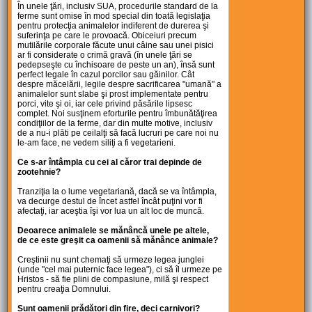
În unele ţări, inclusiv SUA, procedurile standard de la
ferme sunt omise în mod special din toată legislaţia
pentru protecţia animalelor indiferent de durerea şi
suferinţa pe care le provoacă. Obiceiuri precum
mutilările corporale făcute unui câine sau unei pisici
ar fi considerate o crimă gravă (în unele ţări se
pedepseşte cu închisoare de peste un an), însă sunt
perfect legale în cazul porcilor sau găinilor. Cât
despre măcelării, legile despre sacrificarea "umană" a
animalelor sunt slabe şi prost implementate pentru
porci, vite şi oi, iar cele privind păsările lipsesc
complet. Noi susţinem eforturile pentru îmbunătăţirea
condiţiilor de la ferme, dar din multe motive, inclusiv
de a nu-i plăti pe ceilalţi să facă lucruri pe care noi nu
le-am face, ne vedem siliţi a fi vegetarieni.
Ce s-ar întâmpla cu cei al căror trai depinde de
zootehnie?
Tranziţia la o lume vegetariană, dacă se va întâmpla,
va decurge destul de încet astfel încât puţini vor fi
afectaţi, iar aceştia îşi vor lua un alt loc de muncă.
Deoarece animalele se mănâncă unele pe altele,
de ce este greşit ca oamenii să mănânce animale?
Creştinii nu sunt chemaţi să urmeze legea junglei
(unde "cel mai puternic face legea"), ci să îl urmeze pe
Hristos - să fie plini de compasiune, milă şi respect
pentru creaţia Domnului.
Sunt oamenii prădători din fire, deci carnivori?