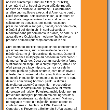
noastre sunt templul Duhului Sfânt (1Cor 6:19),
însemnând că ar trebui să avem grijă de trupurile
noastre ca daruri de la Dumnezeu. Conform unei
analize cuprinzătoare a Asociaţiei Americane pentru
Dietă (American Dietetic Association) a literaturii de
specialitate, vegetarianismul e asociat cu un risc
scăzut pentru obezitate, boli cardio-vasculare,
presiune ridicată a sângelui, diabet, cancer de colon,
plămâni şi boli de rinichi. În contrast cu dieta
Mediteraneană predominantă în plante, pe care Isus o
avea, dietele Occidentale moderne (încărcate cu
produse animale) pun viaţa oamenilor în risc.
Spre exemplu, pesticidele şi dioxinele, concentrate în
grăsimea animală, sunt consumate de cei care
mănâncă carne şi măresc riscul de cancer. Oamenii
care mănâncă mult peşte au deseori un nivel crescut
de mercur în sânge. Deoarece animalele de la ferme
sunt hrănite cu scopul de a creşte repede, fără a li se
oferi şansa de a face mişcare, carnea lor este în
general plină de grăsimi saturate, care ridică nivelul
colesterolului consumatorilor şi implicit riscul de boli
de inimă. În multe ţări, animalelor de la ferme le sunt
deseori administraţi hormoni pentru a stimula
dezvoltarea excesivă a muşchilor - procedură ce
dăunează sănătăţii umane şi provoacă infirmităţi
dureroase animalelor. Folosirea antibioticelor pentru
prevenirea infecţiilor printre animalele înghesuite şi
stresate favorizează rezistenţa la bacterii. Mai mult,
operaţiunile rapide din măcelării expun carnea la
contaminarea cu bacterii. În 1999, Centrul de
Controlare si Prevenire a Bolilor din SUA a estimat că