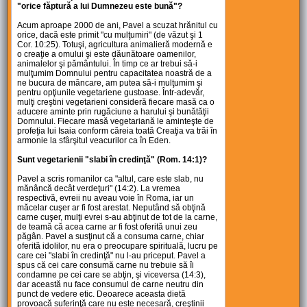
"orice făptură a lui Dumnezeu este bună"?
Acum aproape 2000 de ani, Pavel a scuzat hrănitul cu
orice, dacă este primit "cu mulţumiri" (de văzut şi 1
Cor. 10:25). Totuşi, agricultura animalieră modernă e
o creaţie a omului şi este dăunătoare oamenilor,
animalelor şi pământului. În timp ce ar trebui să-i
mulţumim Domnului pentru capacitatea noastră de a
ne bucura de mâncare, am putea să-i mulţumim şi
pentru opţiunile vegetariene gustoase. Într-adevăr,
mulţi creştini vegetarieni consideră fiecare masă ca o
aducere aminte prin rugăciune a harului şi bunătăţii
Domnului. Fiecare masă vegetariană le aminteşte de
profeţia lui Isaia conform căreia toată Creaţia va trăi în
armonie la sfârşitul veacurilor ca în Eden.
Sunt vegetarienii "slabi în credinţă" (Rom. 14:1)?
Pavel a scris romanilor ca "altul, care este slab, nu
mănâncă decât verdeţuri" (14:2). La vremea
respectivă, evreii nu aveau voie în Roma, iar un
măcelar cuşer ar fi fost arestat. Neputând să obţină
carne cuşer, mulţi evrei s-au abţinut de tot de la carne,
de teamă că acea carne ar fi fost oferită unui zeu
păgân. Pavel a susţinut că a consuma carne, chiar
oferită idolilor, nu era o preocupare spirituală, lucru pe
care cei "slabi în credinţă" nu l-au priceput. Pavel a
spus că cei care consumă carne nu trebuie să îi
condamne pe cei care se abţin, şi viceversa (14:3),
dar această nu face consumul de carne neutru din
punct de vedere etic. Deoarece aceasta dietă
provoacă suferinţă care nu este necesară, creştinii