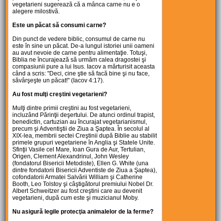
vegetarieni sugerează că a mânca carne nu e o
alegere milostivă.
Este un păcat să consumi carne?
Din punct de vedere biblic, consumul de carne nu
este în sine un păcat. De-a lungul istoriei unii oameni
au avut nevoie de carne pentru alimentaţie. Totuşi,
Biblia ne încurajează să urmăm calea dragostei şi
compasiunii pure a lui Isus. Iacov a mărturisit aceasta
când a scris: "Deci, cine ştie să facă bine şi nu face,
săvârşeşte un păcat!" (Iacov 4:17).
Au fost mulţi creştini vegetarieni?
Mulţi dintre primii creştini au fost vegetarieni,
incluzând Părinţii deşertului. De atunci ordinul trapist,
benedictin, cartuzian au încurajat vegetarianismul,
precum şi Adventiştii de Ziua a Şaptea. În secolul al
XIX-lea, membrii sectei Creştinii după Biblie au stabilit
primele grupuri vegetariene în Anglia şi Statele Unite.
Sfinţii Vasile cel Mare, Ioan Gura de Aur, Tertulian,
Origen, Clement Alexandrinul, John Wesley
(fondatorul Bisericii Metodiste), Ellen G. White (una
dintre fondatorii Bisericii Adventiste de Ziua a Şaptea),
cofondatorii Armatei Salvării William şi Catherine
Booth, Leo Tolstoy şi câştigătorul premiului Nobel Dr.
Albert Schweitzer au fost creştini care au devenit
vegetarieni, după cum este şi muzicianul Moby.
Nu asigură legile protecţia animalelor de la ferme?